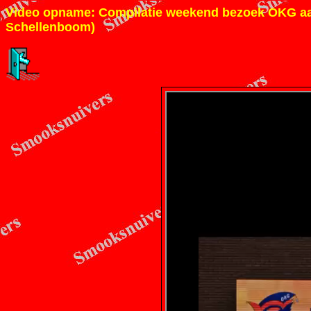
Video opname: Compilatie weekend bezoek OKG aa
Schellenboom)