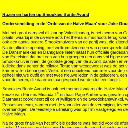
Rozen en harten op Smookies Bonte Avond
Onderscheiding in de ‘Orde van de Halve Maan’ voor Joke Gou
Met het groot carnaval dit jaar op Valentijnsdag, is het thema van
plaats, waarbij in de diverse acts het thema ruimschoots terug kwam
ook een aantal oudere Smooksnuivers van de partij was, die zitte
Na de officiële opening, met welkomstwoorden van opperspreeksta
De Dansmariekes en Dansgarde lieten naast hun officiële gardedans
van Excelsior, dat met een van hun groepen een dans vol hippe mo
Smooksnuiverinnen, de grootste groep van de avond, dansten er vrol
ludieke dans achter de rollator. Terug van weggeweest was de act 
kamer willen behangen’. Wellicht een onbekend nummer voor de jonge
geheel nieuwe outfit en met twee nieuwe leden in de gelederen, een
voor de heren, die daarmee aangespoord werden tot een toegift.
Smookies Bonte Avond is ook het moment waarop de ‘Halve Maan’ wo
e
keuze van Prinses Miranda 1
en haar Page Amber was gevallen op 
Daarnaast coördineert zij de vrijwilligers en de tweedekanswinkel
Prinsessenteam, samen met de voorzitter van de vereniging, teve
overhandigen. De feestelijke uitreiking was op film vastgelegd en 
Halve Maan.
Na de grote finale van het officiële gedeelte was het tijd voor de 
Justin. Moe maar voldaan werd tegen enen de avond afgesloten en