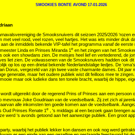
SMOOKIES BONTE AVOND 17-01-2026
driaan
 Carnavalsvereniging de Smooksnuivers dit seizoen 2025/2026 ‘rozen 
 met veel rood, veel rozen, veel hartjes. Het was iets minder druk dan
nd aan de inmiddels bekende VIP-tafel het programma vanaf de eers
e
lmeester Linda en Prinses Miranda 1
en het zingen van het Smooken
 ook een showdans zien. De meisjes heel lief en vertederend, de jon
ves liet zien. De volwassenen van de Smooksnuivers hadden ook dit 
ijk op los op een drietal bekende Nederlandstalige liedjes. De ‘oma’s
van Dorus, vergezeld van zijn twee vaste charmante dames. Dit jaar 
 generatie, maar het oudere publiek wist dit feilloos mee te zingen.
 mooie maar ook ludieke dans ten tonele bracht, waarbij de hippe, ei
rdt uitgereikt door de regerend Prins of Prinses aan een persoon o
mevrouw Joke Goudriaan van de voedselbank. Zij zet zich al jarenl
, waarvan alle inkomsten ten goede komen aan de voedselbank. Aange
e
ns Oud Prinses Renate 1
, ‘s middags al een bezoek gaan brengen a
deze werd ‘s avonds getoond aan het aanwezige publiek. Een groot app
afterparty, waarbij het publiek lekker kon dansen en ook nog werd ge
 kwam er een einde aan een gezellige en geslaagde feestavond bij 