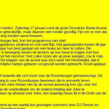
en harten’. Zaterdag 17 januari vond de grote Smookies Bonte Avond
 gebruikelijk, maar daarom niet minder gezellig. Fijn om te zien dat
te rang konden aanschouwen.
burger lied, kon het programma van start.
gedames stralend en met veel flair. Het gastoptreden kwam dit jaar
jaar hun best gedaan om een leuke act neer te zetten. De
 in beweging’ wisten de lachers op hun hand te krijgen met hun
met het nummer ‘met zulke rozen als op jouw wangen, zou ik mijn
 De klapper van de avond was toch weer het Herenballet, dat in
gentijdse hartjes-gebaren vol gevoel werden gebracht. Groot applaus
f instantie die zich inzet voor de Rozenburgse gemeenschap. De
ang in voor Rozenburgse bewoners die in armoede leven.
zien Joke helaas niet op de avond aanwezig kon zijn, was het
an de voedselbank om de onderscheiding aan Joke te
laus op afstand voor Joke, een waardig nieuw lid in de Orde van de
trakteerd op een aantal live gezongen nummers door DJ Dennis en
de Smooksnuivers.