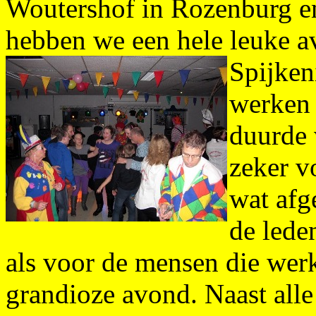
Woutershof in Rozenburg en
hebben we een hele leuke a
Spijken
werken 
duurde 
zeker v
wat afg
de lede
als voor de mensen die werk
grandioze avond. Naast alle